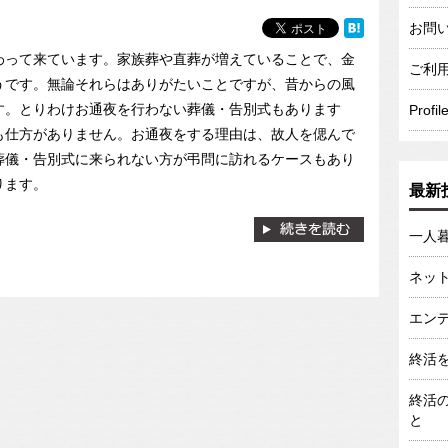
お問
わって来ています。家族葬や直葬が増えていることで、金
ご利
うです。無論それらはありがたいことですが、昔からの風
す。とりわけお通夜を行わない葬儀・告別式もあります
Profil
も仕方がありません。お通夜をする理由は、故人を偲んで
葬儀・告別式に来られない方が弔問に訪れるケースもあり
ります。
最新
一人
ネッ
エン
終活
終活
と