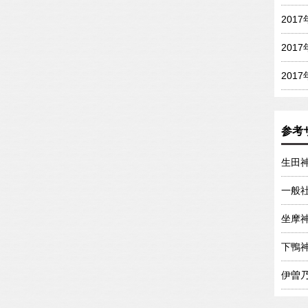
201
201
201
参考
生田
一般
坐摩
下鴨
伊曽