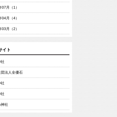
7年07月（1）
7年04月（4）
7年03月（2）
サイト
神社
社団法人全優石
神社
神社
乃神社